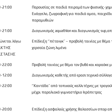
0-21:00
Παρουσίας σε παιδιά πειραμάτων φυσικής-χημε
Ευάγγελο, ζωγραφική για παιδιά αμεα, παιχνίδι
παραμυθιών
0-21:00
Διαγωνισμός aquathlon και διαγωνισμός sup,α
ώνεται λόγω
Επίδειξη ‘’πέτανγκ’’ – προβολή ταινίας με θέμα
ΑΚΤΗΣ
χερσαία ζώνη λιμένα
ΑΣΤΑΣΗΣ
0-22:00
Προβολή ταινίας με θέμα τον βυθό και καραόκε 
0-12:00
Διαγωνισμός καθετής από ερασιτεχνικό σύλλογο
0-22:00
‘’Καντάδα’’ από τοπικούς καλλιτέχνες με τραγο
μέχρι παραλιακό γυμναστήριο Ιεράπετρας
0-20:00
Επίδειξη ασφαλούς χρήσης θαλασσίων σπορ α