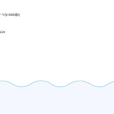
γ-τ/ρ σκάφη
κών