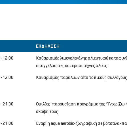
ΕΚΔΗΛΩΣΗ
ΕΚΔΗΛΩΣΗ
0-12:00
Καθαρισμός λιμενολεκάνης αλιευτικού καταφυγί
επαγγελματίες και ερασιτέχνες αλιείς
0-12:00
Καθαρισμός παραλιών από τοπικούς συλλόγους
0-21:30
Ομιλίες-παρουσίαση προγράμματος ‘’Γνωρίζω τ
σκάφη τους
0-21:00
Έναρξη aqua aerobic-ζωγραφική σε βότσαλα-παι