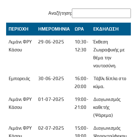
Αναζήτηση:
ΠΕΡΙΟΧΗ
ΗΜΕΡΟΜΗΝΙΑ
ΩΡΑ
ΕΚΔΗΛΩΣΗ
ΠΕΡΙΟΧΗ
ΗΜΕΡΟΜΗΝΙΑ
ΩΡΑ
ΕΚΔΗΛΩΣΗ
Λιμάνι ΦΡΥ
29-06-2025
10:30-
Έκθεση
Κάσου
12:30
Ζωγραφικής με
θέμα την
ναυτοσύνη.
Εμπορειός
30-06-2025
16:00-
Τάβλι δίπλα στο
20:00
κύμα.
Λιμάνι ΦΡΥ
01-07-2025
19:00-
Διαγωνισμός
Κάσου
21:00
καθετής
(Ψάρεμα)
Λιμάνι ΦΡΥ
02-07-2025
15:00-
Διαγωνισμός
Κάσου
18:00
Ψαροντούφεκου