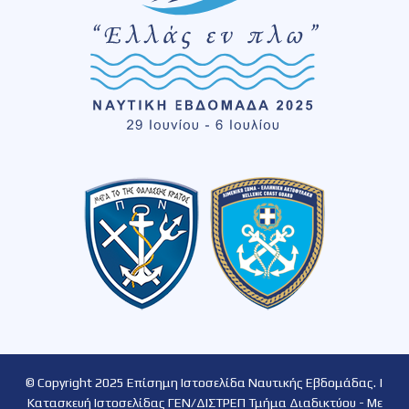
© Copyright 2025 Επίσημη Ιστοσελίδα Ναυτικής Εβδομάδας. |
Κατασκευή Ιστοσελίδας ΓΕΝ/ΔΙΣΤΡΕΠ Τμήμα Διαδικτύου - Με