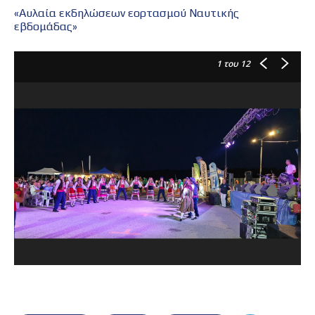
«Αυλαία εκδηλώσεων εορτασμού Ναυτικής
εβδομάδας»
1
του 12