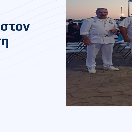
 στον
ση