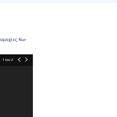
αυμαχίες Κω-
1
του 2