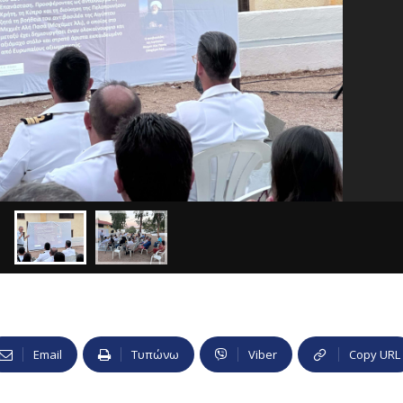
Email
Τυπώνω
Viber
Copy URL