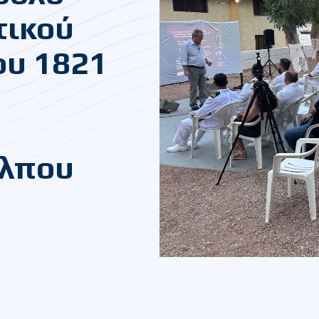
τικού
ου 1821
όλπου